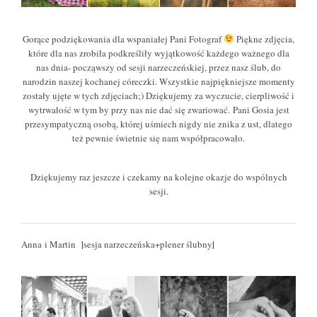
Gorące podziękowania dla wspaniałej Pani Fotograf
Piękne zdjęcia,
które dla nas zrobiła podkreśliły wyjątkowość każdego ważnego dla
nas dnia- począwszy od sesji narzeczeńskiej, przez nasz ślub, do
narodzin naszej kochanej córeczki. Wszystkie najpiękniejsze momenty
zostały ujęte w tych zdjęciach;) Dziękujemy za wyczucie, cierpliwość i
wytrwałość w tym by przy nas nie dać się zwariować. Pani Gosia jest
przesympatyczną osobą, której uśmiech nigdy nie znika z ust, dlatego
też pewnie świetnie się nam współpracowało.
Dziękujemy raz jeszcze i czekamy na kolejne okazje do wspólnych
sesji.
|
|
Anna i Martin
sesja narzeczeńska+plener ślubny