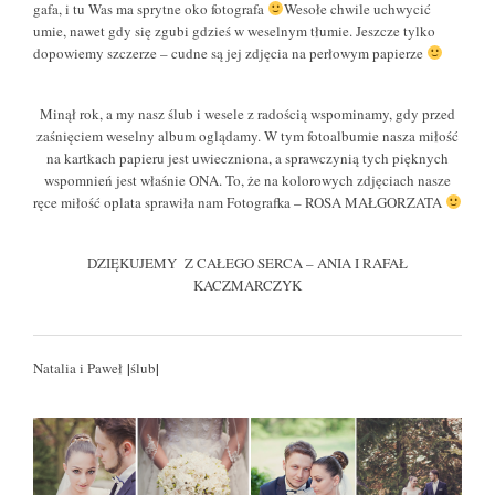
gafa, i tu Was ma sprytne oko fotografa
Wesołe chwile uchwycić
umie, nawet gdy się zgubi gdzieś w weselnym tłumie. Jeszcze tylko
dopowiemy szczerze – cudne są jej zdjęcia na perłowym papierze
Minął rok, a my nasz ślub i wesele z radością wspominamy, gdy przed
zaśnięciem weselny album oglądamy. W tym fotoalbumie nasza miłość
na kartkach papieru jest uwieczniona, a sprawczynią tych pięknych
wspomnień jest właśnie ONA. To, że na kolorowych zdjęciach nasze
ręce miłość oplata sprawiła nam Fotografka – ROSA MAŁGORZATA
DZIĘKUJEMY Z CAŁEGO SERCA – ANIA I RAFAŁ
KACZMARCZYK
|
|
Natalia i Paweł
ślub