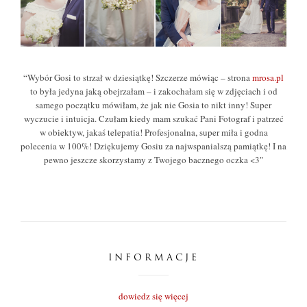
“Wybór Gosi to strzał w dziesiątkę! Szczerze mówiąc – strona
mrosa.pl
to była jedyna jaką obejrzałam – i zakochałam się w zdjęciach i od
samego początku mówiłam, że jak nie Gosia to nikt inny! Super
wyczucie i intuicja. Czułam kiedy mam szukać Pani Fotograf i patrzeć
w obiektyw, jakaś telepatia! Profesjonalna, super miła i godna
polecenia w 100%! Dziękujemy Gosiu za najwspanialszą pamiątkę! I na
pewno jeszcze skorzystamy z Twojego bacznego oczka <3″
INFORMACJE
dowiedz się więcej