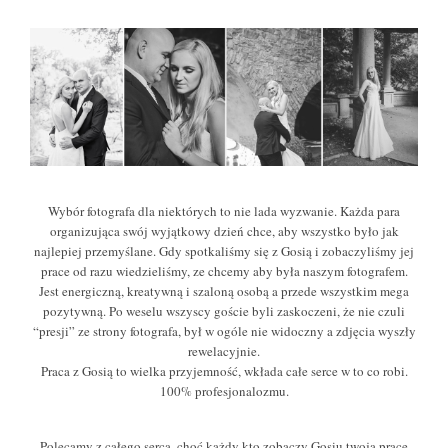
Wybór fotografa dla niektórych to nie lada wyzwanie. Każda para
organizująca swój wyjątkowy dzień chce, aby wszystko było jak
najlepiej przemyślane. Gdy spotkaliśmy się z Gosią i zobaczyliśmy jej
prace od razu wiedzieliśmy, ze chcemy aby była naszym fotografem.
Jest energiczną, kreatywną i szaloną osobą a przede wszystkim mega
pozytywną. Po weselu wszyscy goście byli zaskoczeni, że nie czuli
“presji” ze strony fotografa, był w ogóle nie widoczny a zdjęcia wyszły
rewelacyjnie.
Praca z Gosią to wielka przyjemność, wkłada całe serce w to co robi.
100% profesjonalozmu.
Polecamy z całego serca, choć każdy kto zobaczy Gosiu twoją prace