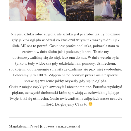
Nie jest sztuka robić zdjęcia, ale sztuka jest je zrobić tak by po czasie
gdy je ktoś ogląda wiedział co ktoś czuł w tym tak ważnym dniu jak
ślub. MRosa to potrafi! Gosia jest profesjonalistka, pokazała nam to
zarówno w dniu ślubu jak i podczas pleneru. To nie my
dostosowywaliśmy się do niej, lecz ona do nas. W dniu wesela była
tylko w tedy widoczna gdy udzielała nam pomocy. Uśmiechem,
spokojem i dobra energie sprawiła ze czuliśmy się przy niej swobodnie.
Polecamy ja w 100 %. Zdjęcia na poleconym przez Gosie papierze
sprawiają wrażenie jakby ożywały gdy się je ogląda.
Gosiu z miejsc zwykłych stworzyłaś niezapomniane. Potrafisz wydobyć
piękno, uchwycić drobnostki które sprawiają ze człowiek oglądając
Twoje fotki się uśmiecha. Gosiu uwieczniłaś na zdjęciach nasze uczucie
– milłość. Dziękujemy Ci za to
|
|
Magdalena i Paweł
ślub+sesja narzeczeńska