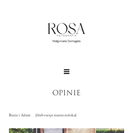
OPINIE
|
|
Basia i Adam
ślub+sesja narzeczeńska