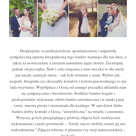
Dziękujemy za profesjonalizm, spontaniczność i naprawdę
sympatyczną oprawę fotograficzną tego bardzo ważnego dla nas dnia, a
także za nowocześnie a zarazem naturalnie ujęte chwile. Zacznijmy
jednak od początku. Ślub i cała związana z nim otoczka to dla wielu
par niezły zastrzyk stresu – tak było również z nami. Wybór sali,
zespołu, fotografa czy chociażby kwiatów i koloru przewodniego to nie
lada wyzwanie. Współpraca z Gosią od samego początku układała nam
się sympatycznie i bezstresowo. Portfolio bardzo bogate i
profesjonalnie wykonane, oferta bardzo urozmaicona i w atrakcyjnej
cenie, umowa prosta i zrozumiała dla każdego. W sam dzień ślubu
bardzo dobry kontakt z Gosia, “niewidoczna” na weselu i ceremonii.
Wszyscy goście przeglądający później zdjęcia byli zachwyceni
wykonaniem i często powtarzali – “kiedy ona to zrobiła, nawet jej nie
widziałem/am.” Zdjęcia robione w plenerze czy sesji narzeczeńskiej –
bajka!!!