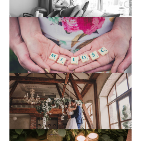
KAROLINA & MAREK
blog
SESJA MAŁŻEŃSKA
ANNA & MARTIN
blog
SESJA NARZECZEŃSKA
ADA I ADAM
blog