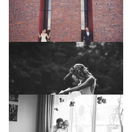
PLENER ŚLUBNY
KASIA & MICHAŁ
blog
SESJA MAŁŻEŃSKA